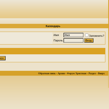
Календарь
Имя
Запомнить?
Пароль
Обратная связь
-
Архив
-
Форум Христиан
-
Раздел
-
Вверх