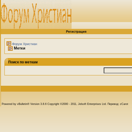
Регистрация
Форум Христиан
Метки
Поиск по меткам
Powered by vBulletin® Version 3.8.6 Copyright ©2000 - 2011, Jelsoft Enterprises Ltd. Перевод: zCarot