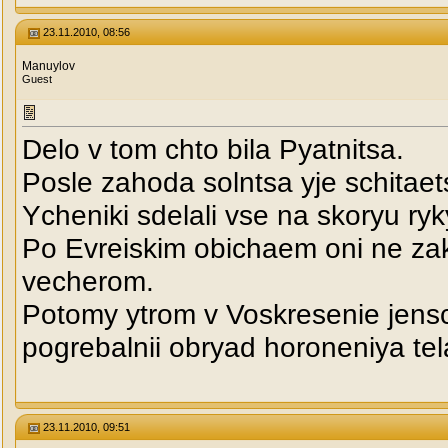
23.11.2010, 08:56
Manuylov
Guest
Delo v tom chto bila Pyatnitsa.
Posle zahoda solntsa yje schitaet
Ycheniki sdelali vse na skoryu ryk
Po Evreiskim obichaem oni ne zako
vecherom.
Potomy ytrom v Voskresenie jensch
pogrebalnii obryad horoneniya tel
23.11.2010, 09:51