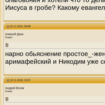
Иисуса в гробе? Какому еванге
22.11.2010, 09:58
Алексей Дэни
Guest
нарно обьяснение простое_-же
аримафейский и Никодим уже со
22.11.2010, 10:57
Андрей Вэсэм
Guest