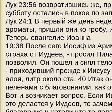
Лук 23:56 возвратившись же, пр
субботу остались в покое по за
Лук 24:1 В первый же день неде
ароматы, пришли они ко гробу, 
Теперь евангелие Иоанна
19:38 После сего Иосиф из Ари
страха от Иудеев, - просил Пил
позволил. Он пошел и снял тел
- приходивший прежде к Иисусу 
алоя, литр около ста. 40 Итак о
пеленами с благовониями, как 
Вот и возникает вопрос. Если 
это делается у Иудеев, то зач
благовония и хотели что то дел