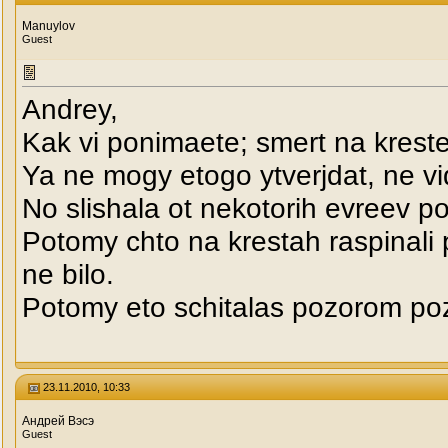
Manuylov
Guest
Andrey,
Kak vi ponimaete; smert na krest
Ya ne mogy etogo ytverjdat, ne vi
No slishala ot nekotorih evreev p
Potomy chto na krestah raspinali 
ne bilo.
Potomy eto schitalas pozorom poz
23.11.2010, 10:33
Андрей Вэсэ
Guest