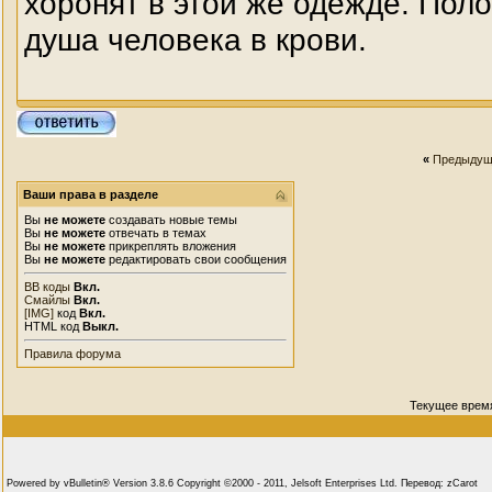
хоронят в этой же одежде. Поло
душа человека в крови.
«
Предыдущ
Ваши права в разделе
Вы
не можете
создавать новые темы
Вы
не можете
отвечать в темах
Вы
не можете
прикреплять вложения
Вы
не можете
редактировать свои сообщения
BB коды
Вкл.
Смайлы
Вкл.
[IMG]
код
Вкл.
HTML код
Выкл.
Правила форума
Текущее врем
Powered by vBulletin® Version 3.8.6 Copyright ©2000 - 2011, Jelsoft Enterprises Ltd. Перевод: zCarot