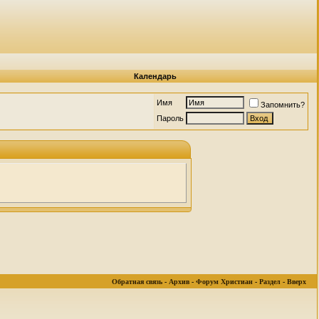
Календарь
Имя
Запомнить?
Пароль
Обратная связь
-
Архив
-
Форум Христиан
-
Раздел
-
Вверх