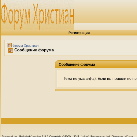
Регистрация
Форум Христиан
Сообщение форума
Сообщение форума
Тема не указан(-а). Если вы пришли по 
Powered by vBulletin® Version 3.8.6 Copyright ©2000 - 2011, Jelsoft Enterprises Ltd. Перевод: zCarot