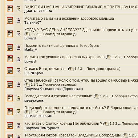
ВИДЯТ ЛИ НАС НАШИ УМЕРШИЕ БЛИЗКИЕ.МОЛИТВЫ ЗА НИХ..
ДИАНА ГУТОЕВА
Молитва о зачатии и рождении здорового малыша
Татьяна07
КОГДА У ВАС ДЕНЬ АНГЕЛА??? Здесь можно прочитать как узнат
(
1
2
3
...
Последняя страница
)
Edward
Помогите найти священника в Петербурге
Maria_M
Молитвы за усопших православных христиан
(
1
2
3
...
Последн
Edward
Стихи о Боге, молитвы...
(
1
2
3
...
Последняя страница
)
ELENI Spivlii
Отец Небесный ! Я молю о том, Чтоб Ты вошел с Любовью в кажд
(
1
2
3
...
Последняя страница
)
Людмила Крыжановская(Горновская)
Господи спаси и сохрани нас грешных.
(
1
2
3
...
Последняя стра
медвежонок .
Люди добрые помогите, подскажите как быть? Я беременная, а о
(
1
2
3
...
Последняя страница
)
ЛЕНЧИК ЛЕНЧИК
Кто знает о Святой Ксении Петербургской ?
(
1
2
3
...
Последняя
Людмила Пимбурская
14октября-Покров Пресвятой Владычицы Богородицы.
(
1
2
3
.