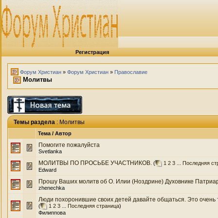
Регистрация
Форум Христиан
»
Форум Христиан
»
Православие
Молитвы
Темы раздела
: Молитвы
Тема
/
Автор
Помогите пожалуйста
Svetlanka
МОЛИТВЫ ПО ПРОСЬБЕ УЧАСТНИКОВ.
(
1
2
3
...
Последняя ст
Edward
Прошу Ваших молитв об О. Илии (Ноздрине) Духовнике Патриа
zhenechka
Люди похоронившие своих детей давайте общаться. Это очень т
(
1
2
3
...
Последняя страница
)
Филиппова