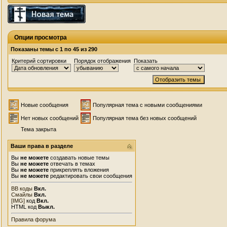
Опции просмотра
Показаны темы с 1 по 45 из 290
Критерий сортировки
Порядок отображения
Показать
Новые сообщения
Популярная тема с новыми сообщениями
Нет новых сообщений
Популярная тема без новых сообщений
Тема закрыта
Ваши права в разделе
Вы
не можете
создавать новые темы
Вы
не можете
отвечать в темах
Вы
не можете
прикреплять вложения
Вы
не можете
редактировать свои сообщения
BB коды
Вкл.
Смайлы
Вкл.
[IMG]
код
Вкл.
HTML код
Выкл.
Правила форума