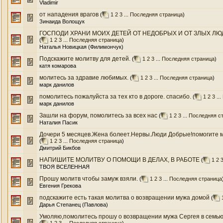
Vladimir
от нападения врагов
(
1
2
3
...
Последняя страница
)
Зинаида Волощук
ГОСПОДИ ХРАНИ МОИХ ДЕТЕЙ ОТ НЕДОБРЫХ И ОТ ЗЛЫХ ЛЮДЕ
(
1
2
3
...
Последняя страница
)
Наталья Новицкая (Филимончук)
Подскажите молитву для детей.
(
1
2
3
...
Последняя страница
)
катя комарова
молитесь за здравие любимых.
(
1
2
3
...
Последняя страница
)
марк данилов
помолитесь пожалуйста за тех кто в дороге. спасибо.
(
1
2
3
...
марк данилов
Зашли на форум, помолитесь за всех нас
(
1
2
3
...
Последняя с
Наталия Пасик
Дочери 5 месяцев.Жена болеет.Нервы.Люди Добрые!помогите мо
(
1
2
3
...
Последняя страница
)
Дмитрий Бикбов
НАПИШИТЕ МОЛИТВУ О ПОМОЩИ В ДЕЛАХ, В РАБОТЕ
(
1
2
ТВОЯ ВСЕЛЕННАЯ
Прошу молитв чтобы замуж взяли.
(
1
2
3
...
Последняя страница
Евгения Грекова
подскажите есть такая молитва о возвращении мужа домой
(
Дарья Степанец (Павлова)
Умоляю,помолитесь прошу о возвращении мужа Сергея в семью,С