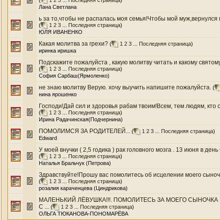
(
1
2
3
...
Последняя страница
)
Лана Светлана
ь за то,чтобы не распалась моя семья!Чтобы мой муж,вернулся к
(
1
2
3
...
Последняя страница
)
ЮЛЯ ИВАНЕНКО
Какая молитва за грехи?
(
1
2
3
...
Последняя страница
)
иринка иришка
Подскажите пожалуйста , какую молитву читать и какому святому с
(
1
2
3
...
Последняя страница
)
София Сарбаш(Ярмоленко)
не знаю молитву Верую. хочу выучить напишите пожалуйста.
(
нина ярошенко
Господи!Дай сил и здоровья рабам твоим!Всем, тем людям, кто о
(
1
2
3
...
Последняя страница
)
Ирина Радачинская(Подчернина)
ПОМОЛИМСЯ ЗА РОДИТЕЛЕЙ...
(
1
2
3
...
Последняя страница
)
Edward
У моей внучки ( 2,5 годика ) рак головного мозга . 13 июня в день
(
1
2
3
...
Последняя страница
)
Наталья Бральчук (Петрова)
Здравствуйте!Прошу вас помолитесь об исцелении моего сыночка
(
1
2
3
...
Последняя страница
)
розалия караченцева (Циндрикова)
МАЛЕНЬКИЙ ЛЁВУШКА!!!. ПОМОЛИТЕСЬ ЗА МОЕГО СЫНОЧКА
С ...
(
1
2
3
...
Последняя страница
)
ОЛЬГА ТЮКАНОВА-ПОНОМАРЁВА