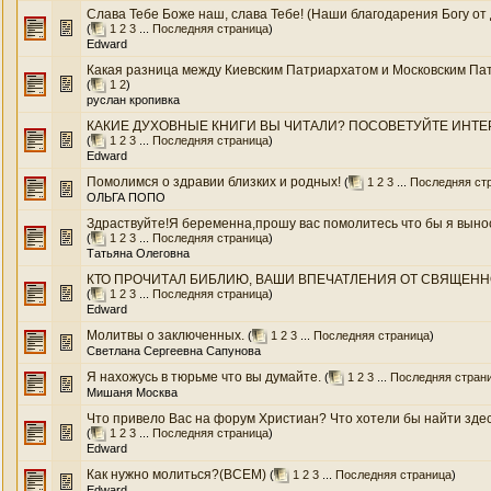
Слава Тебе Боже наш, слава Тебе! (Наши благодарения Богу от 
(
1
2
3
...
Последняя страница
)
Edward
Какая разница между Киевским Патриархатом и Московским Патр
(
1
2
)
руслан кропивка
КАКИЕ ДУХОВНЫЕ КНИГИ ВЫ ЧИТАЛИ? ПОСОВЕТУЙТЕ ИНТЕР
(
1
2
3
...
Последняя страница
)
Edward
Помолимся о здравии близких и родных!
(
1
2
3
...
Последняя ст
ОЛЬГА ПОПО
Здраствуйте!Я беременна,прошу вас помолитесь что бы я выноси
(
1
2
3
...
Последняя страница
)
Татьяна Олеговна
КТО ПРОЧИТАЛ БИБЛИЮ, ВАШИ ВПЕЧАТЛЕНИЯ ОТ СВЯЩЕН
(
1
2
3
...
Последняя страница
)
Edward
Молитвы о заключенных.
(
1
2
3
...
Последняя страница
)
Светлана Сергеевна Сапунова
Я нахожусь в тюрьме что вы думайте.
(
1
2
3
...
Последняя стран
Мишаня Москва
Что привело Вас на форум Христиан? Что хотели бы найти зде
(
1
2
3
...
Последняя страница
)
Edward
Как нужно молиться?(ВСЕМ)
(
1
2
3
...
Последняя страница
)
Edward