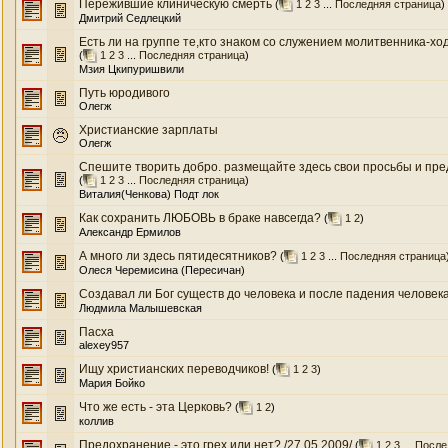
Пережившие клиническую смерть
(
1
2
3
...
Последняя страница
)
Дмитрий Седлецкий
Есть ли на группе те,кто знаком со служением молитвенника-ход
(
1
2
3
...
Последняя страница
)
Мзия Цкипуришвили
Путь юродивого
Олегж
Христианские зарплаты
Олегж
Спешите творить добро. размещайте здесь свои просьбы и пре
(
1
2
3
...
Последняя страница
)
Виталия(Ченкова) Подт лок
Как сохранить ЛЮБОВЬ в браке навсегда?
(
1
2
)
Александр Ермилов
А много ли здесь пятидесятников?
(
1
2
3
...
Последняя страница
Олеся Черемисина (Пересичан)
Создавал ли Бог существ до человека и после падения человека
Людмила Малышевская
Пасха
alexey957
Ищу христианских переводчиков!
(
1
2
3
)
Мария Бойко
Что же есть - эта Церковь?
(
1
2
)
коллив
Предохранение - это грех или нет? /27.05.2009/
(
1
2
3
...
После