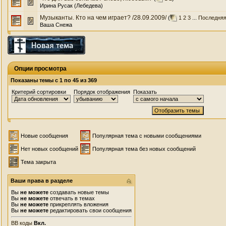
Ирина Русак (Лебедева)
Музыканты. Кто на чем играет? /28.09.2009/
(
1
2
3
...
Последняя
Ваша Снежа
Опции просмотра
Показаны темы с 1 по 45 из 369
Критерий сортировки
Порядок отображения
Показать
Новые сообщения
Популярная тема с новыми сообщениями
Нет новых сообщений
Популярная тема без новых сообщений
Тема закрыта
Ваши права в разделе
Вы
не можете
создавать новые темы
Вы
не можете
отвечать в темах
Вы
не можете
прикреплять вложения
Вы
не можете
редактировать свои сообщения
BB коды
Вкл.