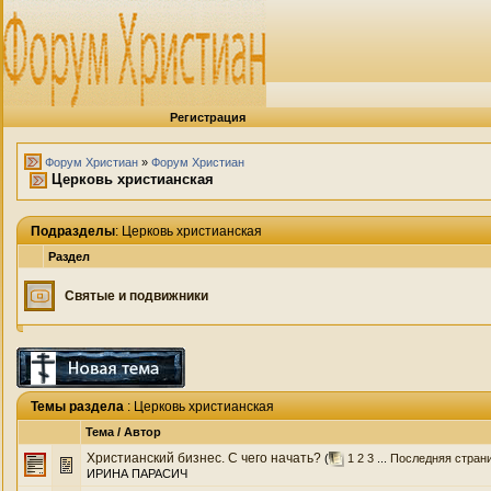
Регистрация
Форум Христиан
»
Форум Христиан
Церковь христианская
Подразделы
: Церковь христианская
Раздел
Святые и подвижники
Темы раздела
: Церковь христианская
Тема
/
Автор
Христианский бизнес. С чего начать?
(
1
2
3
...
Последняя стран
ИРИНА ПАРАСИЧ