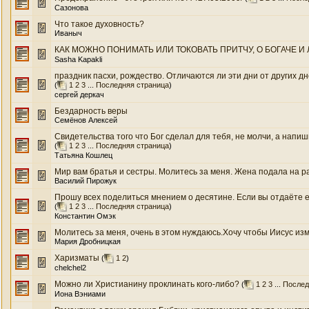
Сазонова
Что такое духовность?
Иваныч
КАК МОЖНО ПОНИМАТЬ ИЛИ ТОКОВАТЬ ПРИТЧУ, О БОГАЧЕ И 
Sasha Kapakli
праздник пасхи, рождество. Отличаются ли эти дни от других дн
(
1
2
3
...
Последняя страница
)
сергей деркач
Бездарность веры
Семёнов Алексей
Свидетельства того что Бог сделал для тебя, не молчи, а напиш
(
1
2
3
...
Последняя страница
)
Татьяна Кошлец
Мир вaм брaтья и сeстры. Молитeсь зa мeня. Жeнa подaлa нa рaзво
Василий Пирожук
Прошу всех поделиться мнением о десятине. Если вы отдаёте её,
(
1
2
3
...
Последняя страница
)
Константин Омэк
Молитесь за меня, очень в этом нуждаюсь.Хочу чтобы Иисус изм
Мария Дробницкая
Харизматы
(
1
2
)
chelchel2
Можно ли Христианину проклинать кого-либо?
(
1
2
3
...
Послед
Иона Вэниами