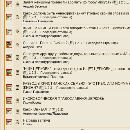
Зачем женщины принесли ароматы ко гробу Иисуса?
(
1
2
3
...
Андрей Веселов
Какой должна быть жена-христианка? (только своими словами!) 
(
1
2
3
...
Последняя страница
)
Святлана Пажарава
ХРИСТИАНИН И ВИНО.Что говорит об этом Библия....Допустимо л
(
1
2
3
...
Последняя страница
)
Оксана Верхотурова(Швецова)
Спасает - Бог или Библия?
(
1
2
3
...
Последняя страница
)
Андрей Ежов
Советуем друг другу любимые,поучительные,интересные ФИЛЬМЫ.
(
1
2
3
...
Последняя страница
)
Оксана Верхотурова(Швецова)
"ИЩУ ЦЕРКОВЬ" - тема для тех, кто ИЩЕТ ЦЕРКОВЬ для кого-то ил
(
1
2
3
...
Последняя страница
)
Виталия(Ченкова) Подт лок
РАЗВОД В ХРИСТИАНСКИХ СЕМЬЯХ - ЭТО ГРЕХ, ИЛИ НОРМ
ЖИЗНИ?
(
1
2
3
...
Последняя страница
)
Павел Паратиков
ИКОНОБОРЧЕСКАЯ ПРАВОСЛАВНАЯ ЦЕРКОВЬ
Иконоборец
Какой Он - БОГ ?
(
1
2
)
Антонина Калинина(Лазарева)
Награда за труд
Олегж