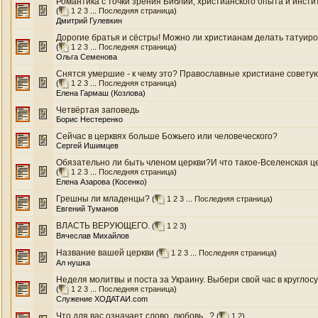
Романтика с точки зрения Библии, христианского опыта и инстит
(
1
2
3
...
Последняя страница
)
Дмитрий Гулевкин
Дорогие братья и сёстры! Можно ли христианам делать татуиро
(
1
2
3
...
Последняя страница
)
Ольга Семенова
Снятся умершие - к чему это? Православные христиане советуют с
(
1
2
3
...
Последняя страница
)
Елена Гармаш (Козлова)
Четвёртая заповедь
Борис Нестеренко
Сейчас в церквях больше Божьего или человеческого?
Сергей Ишимцев
Обязательно ли быть членом церкви?И что такое-Вселенская ц
(
1
2
3
...
Последняя страница
)
Елена Азарова (Косенко)
Грешны ли младенцы?
(
1
2
3
...
Последняя страница
)
Евгений Туманов
ВЛАСТЬ ВЕРУЮЩЕГО.
(
1
2
3
)
Вячеслав Михайлов
Название вашей церкви
(
1
2
3
...
Последняя страница
)
Ал нушка
Неделя молитвы и поста за Украину. Выбери свой час в круглосут
(
1
2
3
...
Последняя страница
)
Служение ХОДАТАИ.com
Что для вас означает слово, любовь...?
(
1
2
)