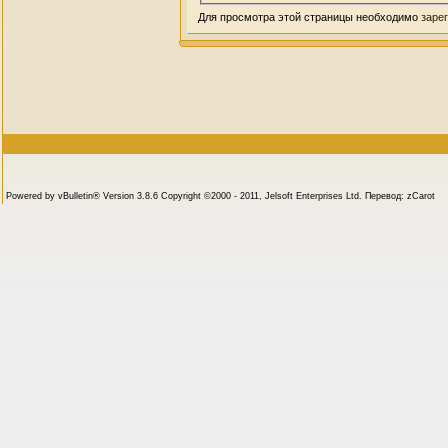
Для просмотра этой страницы необходимо
заре
Powered by vBulletin® Version 3.8.6 Copyright ©2000 - 2011, Jelsoft Enterprises Ltd. Перевод: zCarot