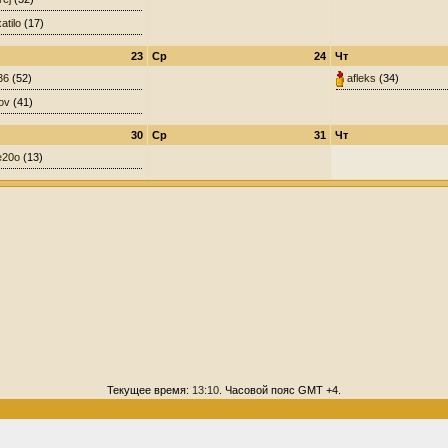
atilo
(17)
23
Ср
24
Чт
36
(52)
afleks
(34)
ov
(41)
30
Ср
31
Чт
e20o
(13)
Текущее время:
13:10
. Часовой пояс GMT +4.