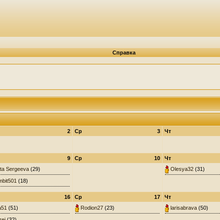
Справка
2
Ср
3
Чт
9
Ср
10
Чт
ta Sergeeva
(29)
Olesya32
(31)
bit501
(18)
16
Ср
17
Чт
a51
(51)
Rodion27
(23)
larisabrava
(50)
rej
(32)