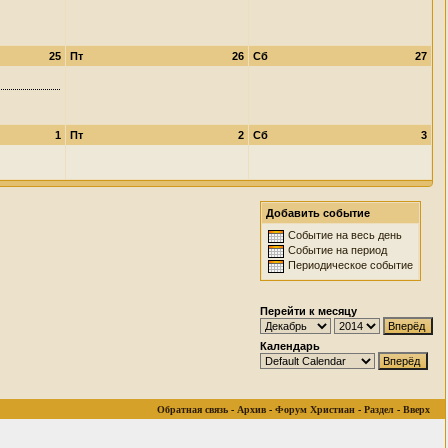
25
Пт
26
Сб
27
1
Пт
2
Сб
3
Добавить событие
Событие на весь день
Событие на период
Периодическое событие
Перейти к месяцу
Календарь
Обратная связь
-
Архив
-
Форум Христиан
-
Раздел
-
Вверх