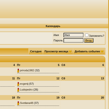
Календарь
Имя
Запомнить?
Пароль
Сегодня
Просмотр месяца
Добавить событие
4
Пт
5
Сб
6
priroda1982
(32)
11
Пт
12
Сб
13
evgenij
(57)
Ludopedro
(26)
18
Пт
19
Сб
20
Svetlana48
(37)