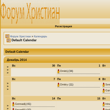
Регистрация
Форум Христиан
»
Календарь
Default Calendar
Default Calendar
Декабрь 2014
Вс
30
Пн
1
Вт
>
>
Dmitrij
(34)
>
Вс
7
Пн
8
Вт
>
Dmitry
(11)
Sve
>
>
Gam
Вс
14
Пн
15
Вт
Gennadij
(41)
Irin
>
>
Sergej50
(37)
And