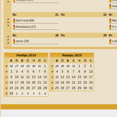
>
max
Вс
21
Пн
22
Вт
>
ded Ivstal
(64)
Alla
>
>
Anastasiya
(17)
S-L
Вс
28
Пн
29
Вт
>
>
atoris
(23)
cut
>
Ноябрь 2014
Январь 2015
В
П
В
С
Ч
П
С
В
П
В
С
Ч
П
С
1
1
2
3
>
26
27
28
29
30
31
>
28
29
30
31
2
3
4
5
6
7
8
4
5
6
7
8
9
10
>
>
9
10
11
12
13
14
15
11
12
13
14
15
16
17
>
>
16
17
18
19
20
21
22
18
19
20
21
22
23
24
>
>
23
24
25
26
27
28
29
25
26
27
28
29
30
31
>
>
30
>
1
2
3
4
5
6