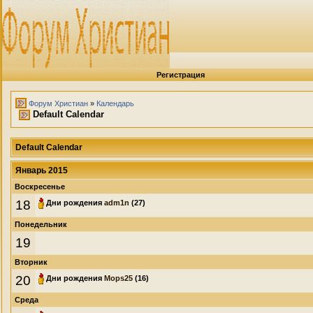
Регистрация
Форум Христиан
»
Календарь
Default Calendar
Default Calendar
Январь 2015
Воскресенье
18
Дни рождения
adm1n
(27)
Понедельник
19
Вторник
20
Дни рождения
Mops25
(16)
Среда