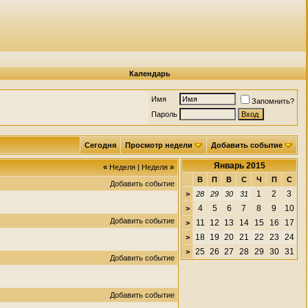
Календарь
Имя
Запомнить?
Пароль
Сегодня
Просмотр недели
Добавить событие
Январь 2015
«
Неделя
|
Неделя
»
В
П
В
С
Ч
П
С
Добавить событие
1
2
3
>
28
29
30
31
4
5
6
7
8
9
10
>
Добавить событие
11
12
13
14
15
16
17
>
18
19
20
21
22
23
24
>
25
26
27
28
29
30
31
>
Добавить событие
Добавить событие