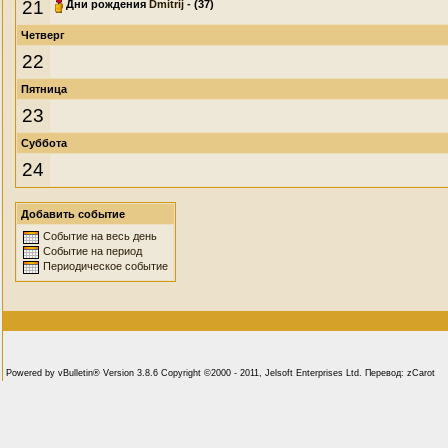
21
Дни рождения
Dmitrij -
(37)
Четверг
22
Пятница
23
Суббота
24
Добавить событие
Событие на весь день
Событие на период
Периодическое событие
Powered by vBulletin® Version 3.8.6 Copyright ©2000 - 2011, Jelsoft Enterprises Ltd. Перевод: zCarot