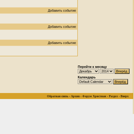
Добавить событие
Добавить событие
Добавить событие
Перейти к месяцу
Календарь
Обратная связь
-
Архив
-
Форум Христиан
-
Раздел
-
Вверх