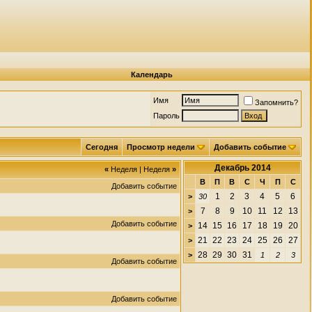
Календарь
Имя
Запомнить?
Пароль
Сегодня
Просмотр недели
Добавить событие
Декабрь 2014
«
Неделя
|
Неделя
»
В
П
В
С
Ч
П
С
Добавить событие
1
2
3
4
5
6
>
30
7
8
9
10
11
12
13
>
Добавить событие
14
15
16
17
18
19
20
>
21
22
23
24
25
26
27
>
28
29
30
31
>
1
2
3
Добавить событие
Добавить событие