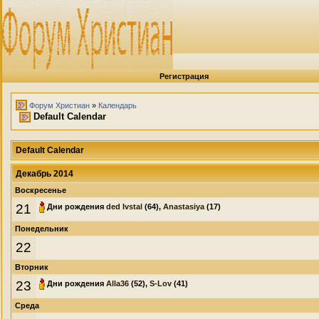
Регистрация
Форум Христиан
»
Календарь
Default Calendar
Default Calendar
Декабрь 2014
Воскресенье
21
Дни рождения
ded Ivstal
(64),
Anastasiya
(17)
Понедельник
22
Вторник
23
Дни рождения
Alla36
(52),
S-Lov
(41)
Среда