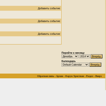
Добавить событие
Добавить событие
Добавить событие
Перейти к месяцу
Календарь
Обратная связь
-
Архив
-
Форум Христиан
-
Раздел
-
Вверх