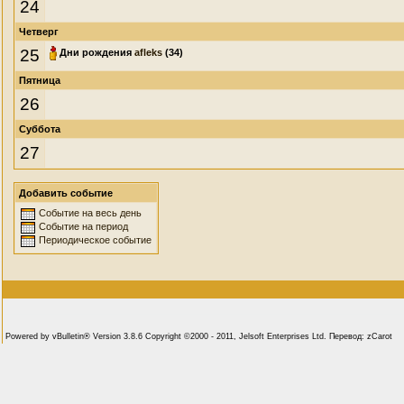
24
Четверг
25
Дни рождения
afleks
(34)
Пятница
26
Суббота
27
Добавить событие
Событие на весь день
Событие на период
Периодическое событие
Powered by vBulletin® Version 3.8.6 Copyright ©2000 - 2011, Jelsoft Enterprises Ltd. Перевод: zCarot